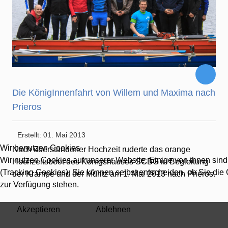
Die KönigInnenfahrt von Willem und Maxima nach
Prieros
Erstellt: 01. Mai 2013
Wir benutzen Cookies
Nach überstandener Hochzeit ruderte das orange
Wir nutzen Cookies auf unserer Website. Einige von ihnen sind
Hochzeitsboot des Königshauses SCBG in Begleitung
(Tracking Cookies). Sie können selbst entscheiden, ob Sie die
der Krampe und der Müritz am 1. Mai 2013 nach Prieros.
zur Verfügung stehen.
Akzeptieren
Ablehnen