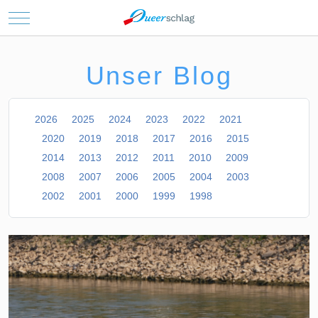
Mobile Menu Toggle
Unser Blog
2026
2025
2024
2023
2022
2021
2020
2019
2018
2017
2016
2015
2014
2013
2012
2011
2010
2009
2008
2007
2006
2005
2004
2003
2002
2001
2000
1999
1998