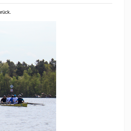
e, Rahnsdorf zum ESV Schmöckwitz.
 Dolgensee nach Prieros zum Streganzer See.