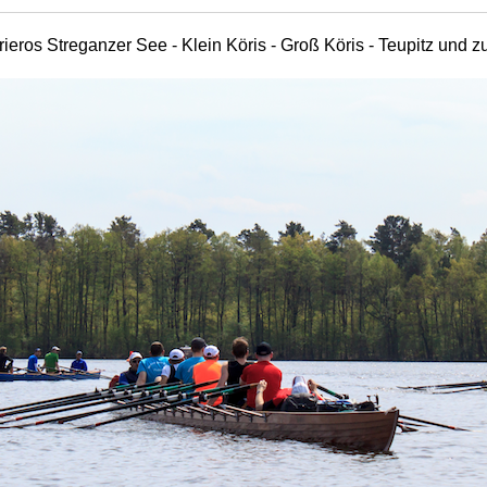
enden unternahm eine Wanderrudertour
:
gener Ruderverein, startete dort und fuhr über den Müggelse
m SCBG aus aufgebrochen waren.
thener See, Königs Wusterhausen, Krüpelsee, Bindow, Gussow,
: