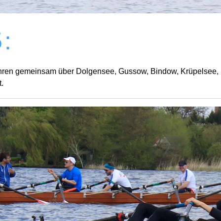
ieros Streganzer See - Klein Köris - Groß Köris - Teupitz und z