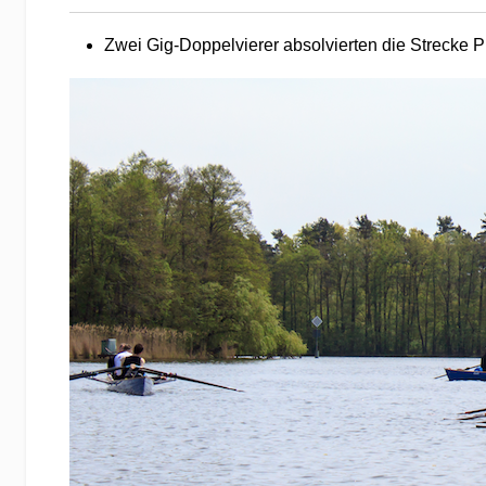
Eine Gruppe von 26 Rudernden und weiteren Radfahr
Am 01.05.2015
Ein Gig-Doppelachter, geliehen vom Friedrichsha
Dort traf er mit den 4 Booten zusammen, die vo
Gemeinsam führte die Fahrt weiter über den Zeu
Am 02.05.2015