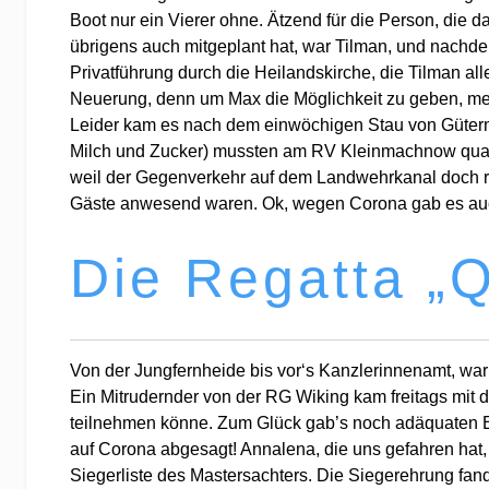
Boot nur ein Vierer ohne. Ätzend für die Person, die
übrigens auch mitgeplant hat, war Tilman, und nachdem
Privatführung durch die Heilandskirche, die Tilman al
Neuerung, denn um Max die Möglichkeit zu geben, mehr
Leider kam es nach dem einwöchigen Stau von Gütermot
Milch und Zucker) mussten am RV Kleinmachnow quasi 
weil der Gegenverkehr auf dem Landwehrkanal doch 
Gäste anwesend waren. Ok, wegen Corona gab es auch
Die Regatta „Q
Von der Jungfernheide bis vor‘s Kanzlerinnenamt, wa
Ein Mitrudernder von der RG Wiking kam freitags mit 
teilnehmen könne. Zum Glück gab’s noch adäquaten Er
auf Corona abgesagt! Annalena, die uns gefahren hat, 
Siegerliste des Mastersachters. Die Siegerehrung fand