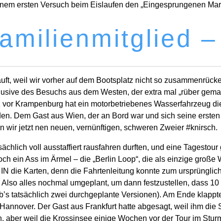
einem ersten Versuch beim Eislaufen den „Eingesprungenen Marc
milienmitglied – 
ft, weil wir vorher auf dem Bootsplatz nicht so zusammenrücken 
nklusive des Besuchs aus dem Westen, der extra mal „rüber gema
z vor Krampenburg hat ein motorbetriebenes Wasserfahrzeug die P
den. Dem Gast aus Wien, der an Bord war und sich seine ersten 
hen wir jetzt nen neuen, vernünftigen, schweren Zweier #knirsch.
ächlich voll ausstaffiert rausfahren durften, und eine Tagesto
h ein Ass im Ärmel – die „Berlin Loop“, die als einzige große
IN die Karten, denn die Fahrtenleitung konnte zum ursprünglich
 Also alles nochmal umgeplant, um dann festzustellen, dass 10
b’s tatsächlich zwei durchgeplante Versionen). Am Ende klappt
annover. Der Gast aus Frankfurt hatte abgesagt, weil ihm die S
n, aber weil die Krossinsee einige Wochen vor der Tour im Sturm