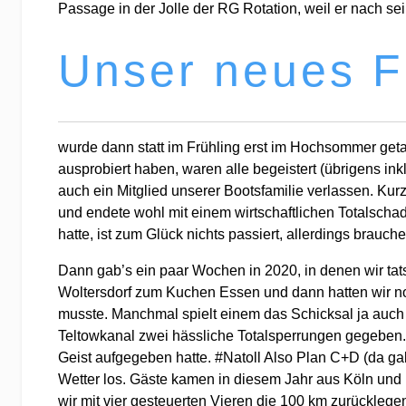
Passage in der Jolle der RG Rotation, weil er nach s
Unser neues Fa
wurde dann statt im Frühling erst im Hochsommer getau
ausprobiert haben, waren alle begeistert (übrigens i
auch ein Mitglied unserer Bootsfamilie verlassen. Kur
und endete wohl mit einem wirtschaftlichen Totalscha
hatte, ist zum Glück nichts passiert, allerdings brauc
Dann gab’s ein paar Wochen in 2020, in denen wir tats
Woltersdorf zum Kuchen Essen und dann hatten wir noc
musste. Manchmal spielt einem das Schicksal ja auch 
Teltowkanal zwei hässliche Totalsperrungen gegeben.
Geist aufgegeben hatte. #Natoll Also Plan C+D (da ga
Wetter los. Gäste kamen in diesem Jahr aus Köln und H
wir mit vier gesteuerten Vieren die 100 km zurücklege