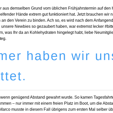
r aus demselben Grund vom üblichen Frühjahrstermin auf den
helfender Hände extrem gut funktioniert hat. Jetzt brauchen wi
ren an den Verein zu binden. Ach so, es wird nach dem Anfan
as unsere Newbies so gezaubert haben, war extremst lecker #bi
, was Ihr da an Kohlehydraten hingelegt habt, liebe Neumitgl
teg.
er haben wir un
ttet.
rn, wenn genügend Abstand gewahrt wurde. So kamen Tagesfahr
ammen – nur immer mit einem freien Platz im Boot, um die Absta
arco musste in diesem Fall übrigens zum ersten Mal selber ü